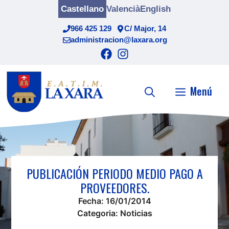
Saltar
Castellano
Valencià
English
al
966 425 129
C/ Major, 14
contenido
administracion@laxara.org
Menú
PUBLICACIÓN PERIODO MEDIO PAGO A
PROVEEDORES.
Fecha:
16/01/2014
Categoria:
Noticias