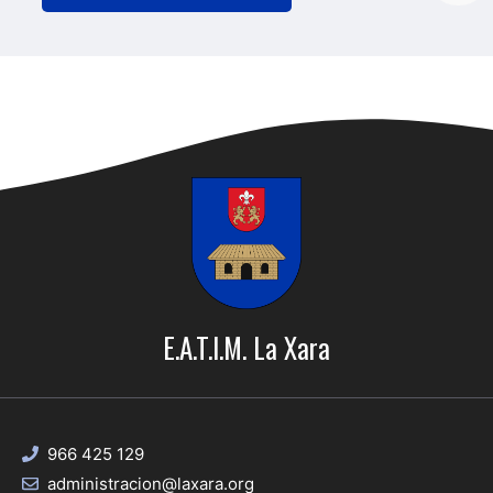
E.A.T.I.M. La Xara
966 425 129
administracion@laxara.org