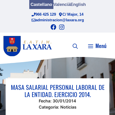
Saltar
Castellano
Valencià
English
al
966 425 129
C/ Major, 14
contenido
administracion@laxara.org
Menú
MASA SALARIAL PERSONAL LABORAL DE
LA ENTIDAD. EJERCICIO 2014.
Fecha:
30/01/2014
Categoria:
Noticias