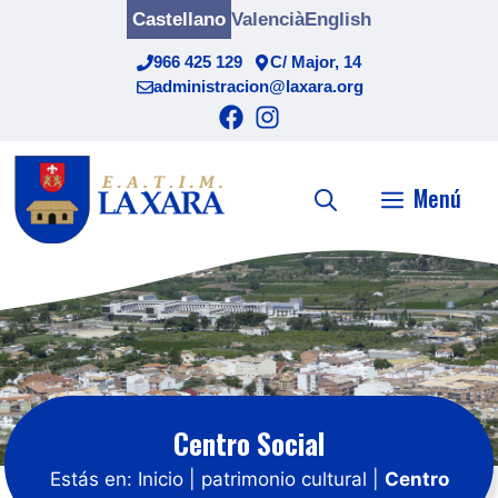
Saltar
Castellano
Valencià
English
al
966 425 129
C/ Major, 14
contenido
administracion@laxara.org
Menú
Centro Social
Estás en:
Inicio
|
patrimonio cultural
|
Centro