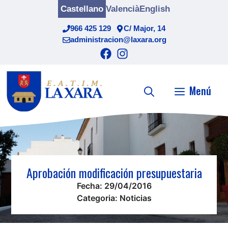
Saltar
Castellano
Valencià
English
al
966 425 129
C/ Major, 14
contenido
administracion@laxara.org
Menú
Aprobación modificación presupuestaria
Fecha:
29/04/2016
Categoria:
Noticias