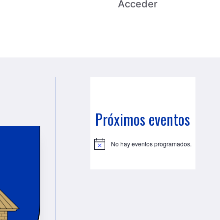
Acceder
Próximos eventos
No hay eventos programados.
A
v
i
s
o