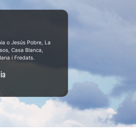
ia o Jesús Pobre, La
sos, Casa Blanca,
ana i Fredats.
ia