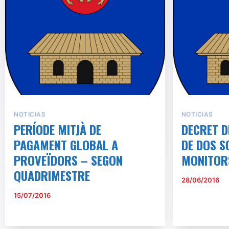
NOTICIAS
NOTICIAS
PERÍODE MITJÀ DE
DECRET D
PAGAMENT GLOBAL A
DE DOS S
PROVEÏDORS – SEGON
MONITOR
QUADRIMESTRE
28/06/2016
15/07/2016