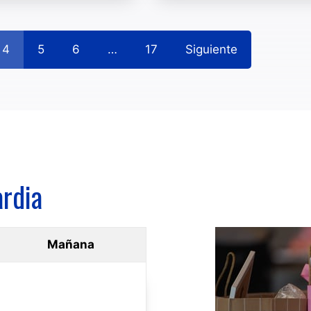
4
5
6
…
17
Siguiente
rdia
Mañana